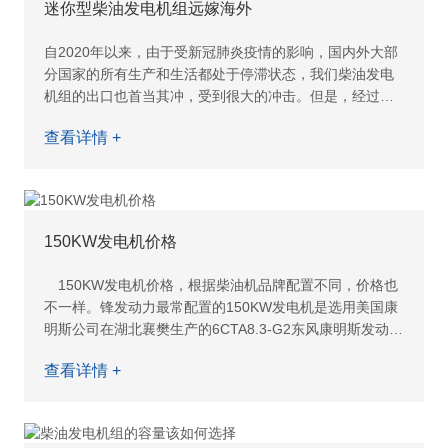
迷你型柴油发电机组远嫁海外
自2020年以来，由于受新冠肺炎疫情的影响，国内外大部
分国家的所有生产和生活都处于停滞状态，我们柴油发电
机组的出口也首当其冲，受到很大的冲击。但是，经过我
们的技术人员和外贸销售人员不懈努力，客户通过电话，
查看详情 +
视频沟通，邮件
150KW发电机价格
150KW发电机价格，根据柴油机品牌配置不同，价格也
不一样。锋发动力最常配置的150KW发电机是选用美国康
明斯公司在湖北襄樊生产的6CTA8.3-G2东风康明斯发动
机，发电机为康明斯原装铜质水箱，或者是选用国产一线
查看详情 +
品牌，“