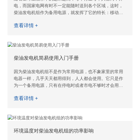
电，而国家电网有时不一定能随时送到各个区域，这时，
柴油发电机组作为备用电源，就发挥了它的特长：移动方
便，体积小，随到随发电，在各个领域发挥着它的应有的
查看详情 +
作用。
但是，虽然柴
柴油发电机简易使用入门手册
因为柴油发电机组不是作为常用电源，也不象家里的常用
电器一样，几乎天天都用得到，人人都会使用。它只是作
为一个备用电源，只有在停电时或者市电不够时才会用上
来发电，所以，有时一年都用不到一两次。但是，真正需
查看详情 +
要时却是必不
环境温度对柴油发电机组的功率影响