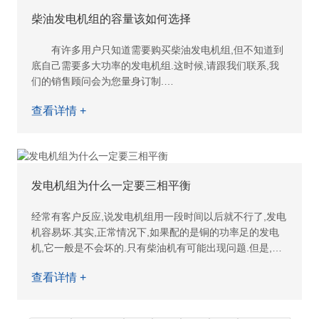
柴油发电机组的容量该如何选择
有许多用户只知道需要购买柴油发电机组,但不知道到
底自己需要多大功率的发电机组.这时候,请跟我们联系,我
们的销售顾问会为您量身订制.
比如房地产用的应急备用电源,他的功率要根据实际小
查看详情 +
区的容量大小选择不
发电机组为什么一定要三相平衡
经常有客户反应,说发电机组用一段时间以后就不行了,发电
机容易坏.其实,正常情况下,如果配的是铜的功率足的发电
机,它一般是不会坏的.只有柴油机有可能出现问题.但是,由
于许多用户 在使用时,没有注意自己的发电机组
查看详情 +