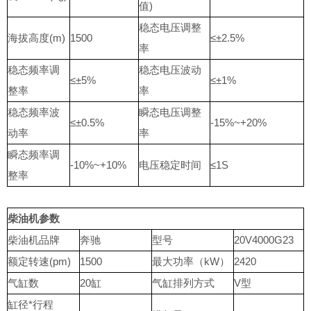
值)
稳态电压调整
海拔高度(m)
1500
≤±2.5%
率
稳态频率调
稳态电压波动
≤±5%
≤±1%
整率
率
稳态频率波
瞬态电压调整
≤±0.5%
-15%~+20%
动率
率
瞬态频率调
-10%~+10%
电压稳定时间
≤1S
整率
柴油机参数
柴油机品牌
奔驰
型号
20V4000G23
额定转速(pm)
1500
最大功率（kW）
2420
气缸数
20缸
气缸排列方式
V型
缸径*行程