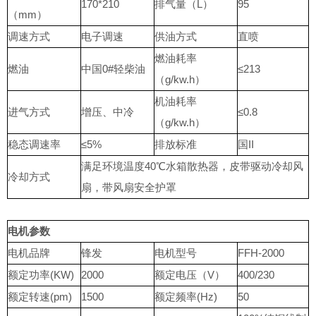
170*210
排气量（L）
95
（mm）
调速方式
电子调速
供油方式
直喷
燃油耗率
燃油
中国0#轻柴油
≤213
（g/kw.h）
机油耗率
进气方式
增压、中冷
≤0.8
（g/kw.h）
稳态调速率
≤5%
排放标准
国II
满足环境温度40℃水箱散热器，皮带驱动冷却风
冷却方式
扇，带风扇安全护罩
电机参数
电机品牌
锋发
电机型号
FFH-2000
额定功率(KW)
2000
额定电压（V）
400/230
额定转速(pm)
1500
额定频率(Hz)
50