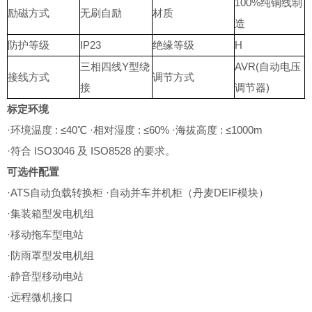
100%纯铜线制
励磁方式
无刷自励
材质
造
防护等级
IP23
绝缘等级
H
三相四线Y型绕
AVR(自动电压
接线方式
调节方式
接
调节器)
标定环境
·环境温度 : ≤40℃ ·相对湿度 : ≤60% ·海拔高度 : ≤1000m
·符合 ISO3046 及 ISO8528 的要求。
可选件配置
·ATS自动负载转换柜 ·自动并车并机柜（丹麦DEIF模块）
·集装箱型发电机组
·移动拖车型电站
·防雨罩型发电机组
·静音型移动电站
·远程微机接口