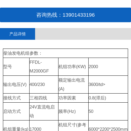
咨询热线：13901433196
产品详情
柴油发电机组参数：
FFDL-
型号
机组功率(KW)
2000
M2000GF
额定输出电流
输出电压(V)
400/230
3600/td>
(A)
接线方式
三相四线
功率因素
0.8(滞后)
24V直流电启
启动方式
频率(Hz)
50
动
机组尺寸(参考
机组重量(kg)
17000
6000*2200*2500mm