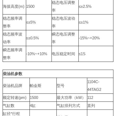
稳态电压调整
海拔高度(m)
1500
≤±2.5%
率
稳态频率调
稳态电压波动
≤±5%
≤±1%
整率
率
稳态频率波
瞬态电压调整
≤±0.5%
-15%~+20%
动率
率
瞬态频率调
-10%~+10%
电压稳定时间
≤1S
整率
柴油机参数
1104C-
柴油机品牌
帕金斯
型号
44TAG2
额定转速(pm)
1500
最大功率（kW）
112
气缸数
4缸
气缸排列方式
直列
缸径*行程