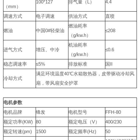
100*127
排气量（L）
4.4
（mm）
调速方式
电子调速
供油方式
直喷
燃油耗率
燃油
中国0#轻柴油
≤208
（g/kw.h）
机油耗率
进气方式
增压、中冷
≤0.6
（g/kw.h）
稳态调速率
≤5%
排放标准
国II
满足环境温度40℃水箱散热器，皮带驱动冷却风
冷却方式
扇，带风扇安全护罩
电机参数
电机品牌
锋发
电机型号
FFH-80
额定功率(KW)
80
额定电压（V）
400/230
额定转速(pm)
1500
额定频率(Hz)
50