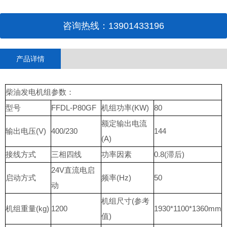
咨询热线：13901433196
产品详情
柴油发电机组参数：
型号
FFDL-P80GF
机组功率(KW)
80
额定输出电流
输出电压(V)
400/230
144
(A)
接线方式
三相四线
功率因素
0.8(滞后)
24V直流电启
启动方式
频率(Hz)
50
动
机组尺寸(参考
机组重量(kg)
1200
1930*1100*1360mm
值)