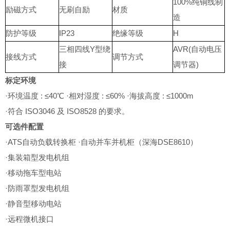
100%纯铜线制
励磁方式
无刷自励
材质
造
防护等级
IP23
绝缘等级
H
三相四线Y型绕
AVR(自动电压
接线方式
调节方式
接
调节器)
标定环境
·环境温度 : ≤40℃ ·相对湿度 : ≤60% ·海拔高度 : ≤1000m
·符合 ISO3046 及 ISO8528 的要求。
可选件配置
·ATS自动负载转换柜 ·自动并车并机柜（深海DSE8610）
·集装箱型发电机组
·移动拖车型电站
·防雨罩型发电机组
·静音型移动电站
·远程微机接口