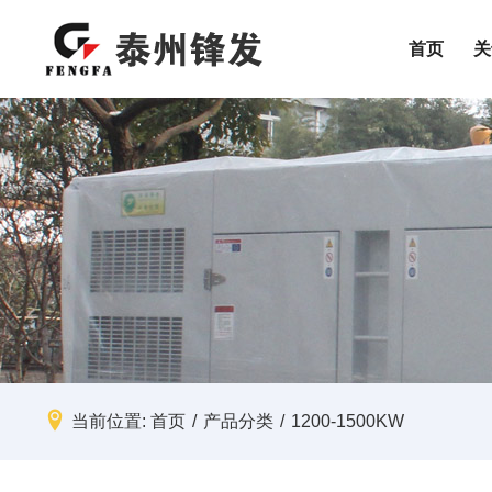
首页
关
特殊定制
按功率范
高压机组
10-50KW
静音机组
50-100KW
关于锋发
高压机组
数据中心
配件
移动式电站
100-300K
集装箱式发电机组
300-500K
500-800K
产品服务范围
移动式电站
矿山
售后服务
800-1200
1200-150
加入锋发
医院
1500-200
2000-240
当前位置:
首页
/
产品分类
/
1200-1500KW
工厂