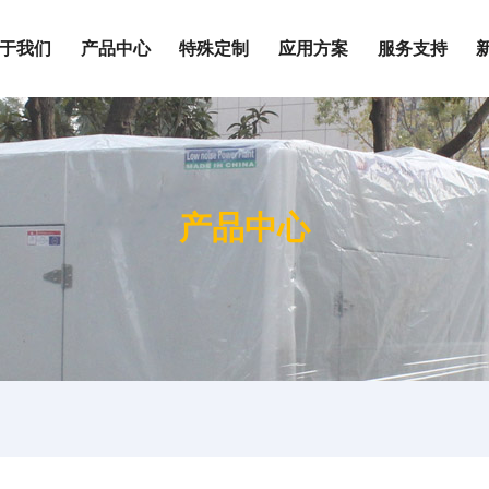
于我们
产品中心
特殊定制
应用方案
服务支持
围
按发动机品牌
上柴系列
产品中心
玉柴系列
荣誉证书
静音机组
电站
定制化服务
W
潍柴系列
W
康明斯系列
W
帕金斯系列
企业文化
集装箱式发电机组
油田
维修保养
KW
道依茨系列
0KW
沃尔沃系列
成为合作伙伴
房地产
0KW
奔驰系列
0KW
户外施工